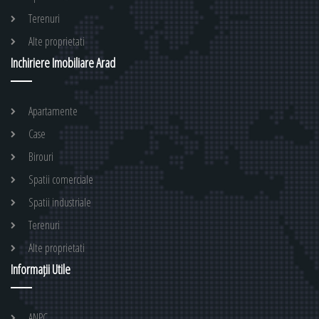
Terenuri
Alte proprietati
Inchiriere Imobiliare Arad
Apartamente
Case
Birouri
Spatii comerciale
Spatii industriale
Terenuri
Alte proprietati
Informații Utile
ANPC