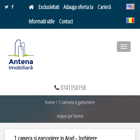
Exclusivitati
Adauga oferta ta
Carieră
Informatii utile
Contact
Toggle
navigatio
0741150158
home
/
1 camera si garsoniere
inapoi pe home
1 camera si garsoniere in Arad - Inchiriere