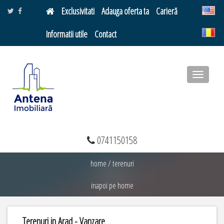
Exclusivitati
Adauga oferta ta
Carieră
Informatii utile
Contact
Toggle
navigatio
0741150158
home
/
terenuri
inapoi pe home
Terenuri in Arad - Vanzare