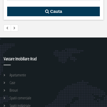
Cauta
Vanzare Imobiliare Arad
Apartamente
Case
Birouri
Spatii comerciale
Spatii industriale