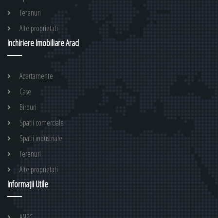
Terenuri
Alte proprietati
Inchiriere Imobiliare Arad
Apartamente
Case
Birouri
Spatii comerciale
Spatii industriale
Terenuri
Alte proprietati
Informații Utile
ANPC