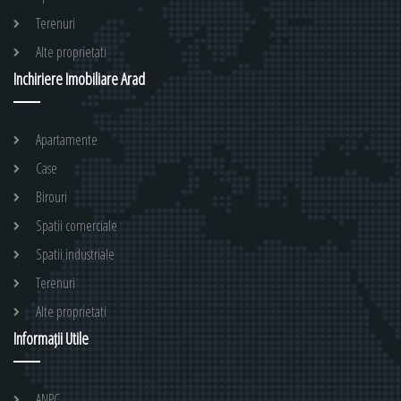
Terenuri
Alte proprietati
Inchiriere Imobiliare Arad
Apartamente
Case
Birouri
Spatii comerciale
Spatii industriale
Terenuri
Alte proprietati
Informații Utile
ANPC