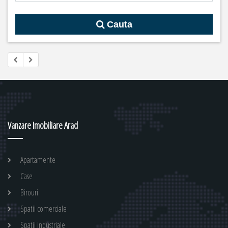
Cauta
Vanzare Imobiliare Arad
Apartamente
Case
Birouri
Spatii comerciale
Spatii industriale