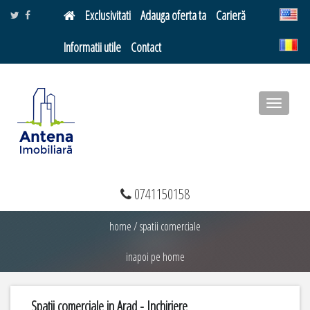
Exclusivitati
Adauga oferta ta
Carieră
Informatii utile
Contact
Toggle
navigatio
0741150158
home
/
spatii comerciale
inapoi pe home
Spatii comerciale in Arad - Inchiriere