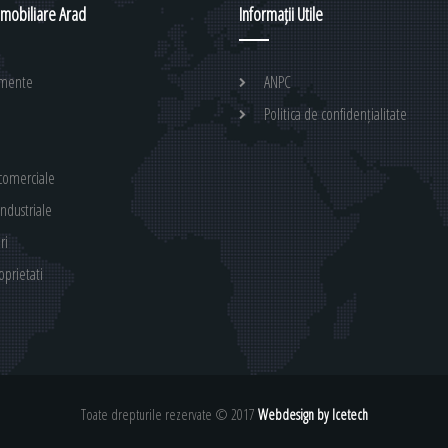
 Imobiliare Arad
Informații Utile
amente
ANPC
Politica de confidențialitate
 comerciale
industriale
ri
oprietati
Toate drepturile rezervate © 2017
Webdesign by Icetech