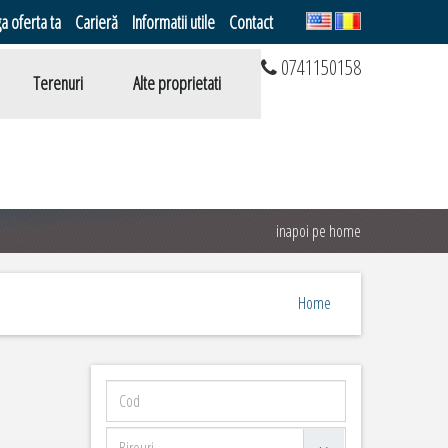
a oferta ta
Carieră
Informatii utile
Contact
0741150158
Terenuri
Alte proprietati
inapoi pe home
Home