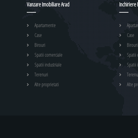
Vanzare Imobiliare Arad
Inchiriere
Apartamente
Apart
Case
Case
Birouri
Birouri
Spatii comerciale
Spatii
Spatii industriale
Spatii 
Terenuri
Terenu
Alte proprietati
Alte pr