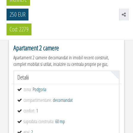
250 EUR
Cod: 2279
Apartament 2 camere
Apartament 2 camere decomandat in imobil recent construit,
complet mobilat si utilat, incalzire cu centrala proprie pe gaz,
Detalii
zona:
Podgoria
compartimentare:
decomandat
confort:
1
suprafata construita:
60 mp
etaj:
2