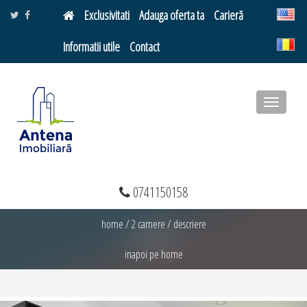
Exclusivitati
Adauga oferta ta
Carieră
Informatii utile
Contact
Toggle
navigatio
0741150158
home
/
2 camere
/
descriere
inapoi pe home