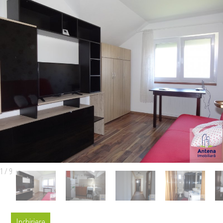
1
/
9
Inchiriere