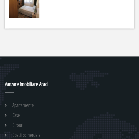
2
m
2
Vanzare Imobiliare Arad
Apartamente
Case
Birouri
Spatii comerciale