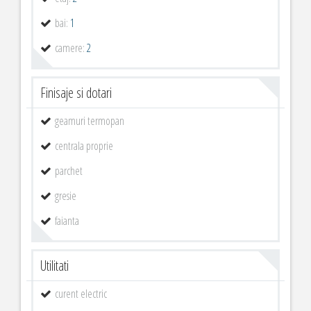
bai:
1
camere:
2
Finisaje si dotari
geamuri termopan
centrala proprie
parchet
gresie
faianta
Utilitati
curent electric